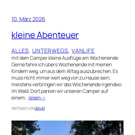
10. März 2026
kleine Abenteuer
ALLES
, 
UNTERWEGS
, 
VANLIFE
mit dem Camper kleine Ausflüge am Wochenende
Gerne fahre ich übers Wochenende mit meinen
Kindern weg, um aus dem Alltag auszubrechen. Es
muss nicht immer weit weg von zu Hause sein;
meistens verbringen wir das Wochenende irgendwo
im Wald. Dort parken wir unseren Camper auf
einem…
lesen->
Verfasst von
david