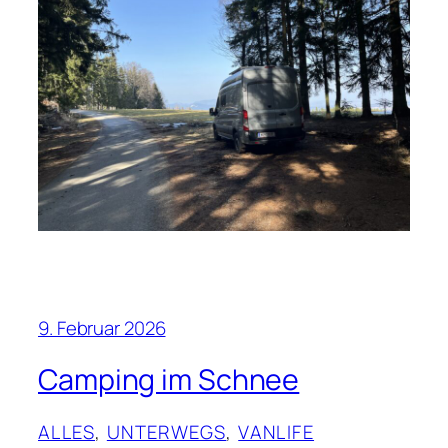
9. Februar 2026
Camping im Schnee
ALLES
, 
UNTERWEGS
, 
VANLIFE